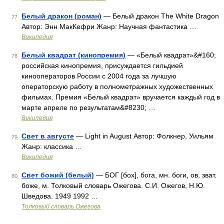
Белый дракон (роман)
— Белый дракон The White Dragon
77
Автор: Энн МакКефри Жанр: Научная фантастика …
Википедия
Белый квадрат (кинопремия)
— «Белый квадрат»&#160;
78
российская кинопремия, присуждается гильдией
кинооператоров России с 2004 года за лучшую
операторскую работу в полнометражных художественных
фильмах. Премия «Белый квадрат» вручается каждый год в
марте апреле по результатам&#8230; …
Википедия
Свет в августе
— Light in August Автор: Фолкнер, Уильям
79
Жанр: классика …
Википедия
Свет божий (белый)
— БОГ [бох], бога, мн. боги, ов, зват.
80
боже, м. Толковый словарь Ожегова. С.И. Ожегов, Н.Ю.
Шведова. 1949 1992 …
Толковый словарь Ожегова