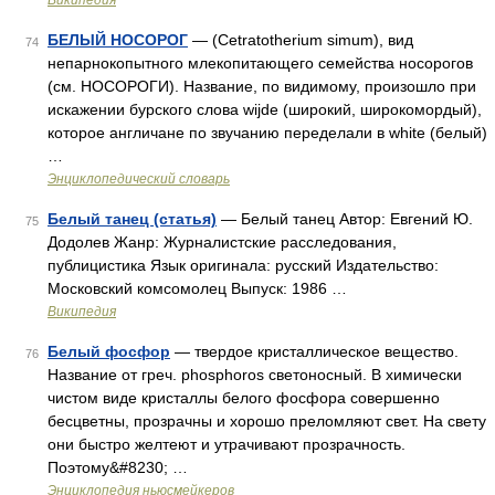
Википедия
БЕЛЫЙ НОСОРОГ
— (Cetratotherium simum), вид
74
непарнокопытного млекопитающего семейства носорогов
(см. НОСОРОГИ). Название, по видимому, произошло при
искажении бурского слова wijde (широкий, широкомордый),
которое англичане по звучанию переделали в white (белый)
…
Энциклопедический словарь
Белый танец (статья)
— Белый танец Автор: Евгений Ю.
75
Додолев Жанр: Журналистские расследования,
публицистика Язык оригинала: русский Издательство:
Московский комсомолец Выпуск: 1986 …
Википедия
Белый фосфор
— твердое кристаллическое вещество.
76
Название от греч. phosphoros светоносный. В химически
чистом виде кристаллы белого фосфора совершенно
бесцветны, прозрачны и хорошо преломляют свет. На свету
они быстро желтеют и утрачивают прозрачность.
Поэтому&#8230; …
Энциклопедия ньюсмейкеров